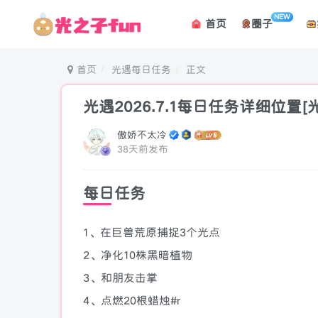
NEW
首页
圈子
首页
光遇每日任务
正文
光遇2026.7.1每日任务详细位置[
傲娇不太冷
38天前发布
每日任务
1、在巨兽荒原捕捉3个光点
2、净化10株黑暗植物
3、和朋友击掌
4、点燃20根蜡烛#r