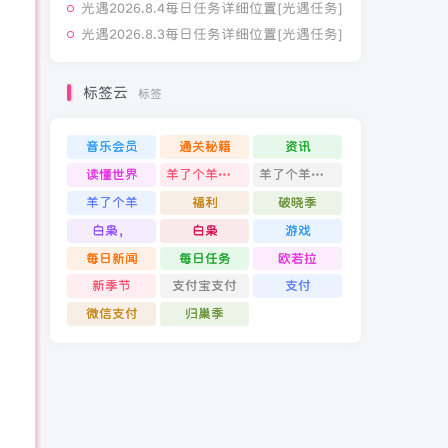
光遇2026.8.4每日任务详细位置[光遇任务]
光遇2026.8.3每日任务详细位置[光遇任务]
标签云
标签
音乐会员
通关秘籍
资讯
读懂世界
羊了个羊通关攻略
羊了个羊通关
羊了个羊
福利
破晓季
白枭，
白枭
游戏
每日新闻
每日任务
欧若拉
新季节
支付宝支付
支付
微信支付
归巢季