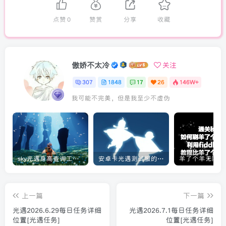
点赞
0
赞赏
分享
收藏
傲娇不太冷
关注
307
1848
17
26
146W+
我可能不完美，但是我至少不虚伪
sky光遇身高查询工具教程[实用工具]
安卓卡光遇测试服的教程[光遇]
上一篇
下一篇
光遇2026.6.29每日任务详细
光遇2026.7.1每日任务详细
位置[光遇任务]
位置[光遇任务]