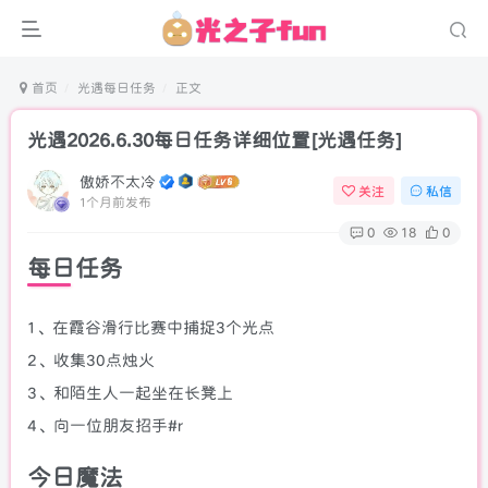
首页
光遇每日任务
正文
光遇2026.6.30每日任务详细位置[光遇任务]
傲娇不太冷
关注
私信
1个月前发布
0
18
0
每日任务
1、在霞谷滑行比赛中捕捉3个光点
2、收集30点烛火
3、和陌生人一起坐在长凳上
4、向一位朋友招手#r
今日魔法