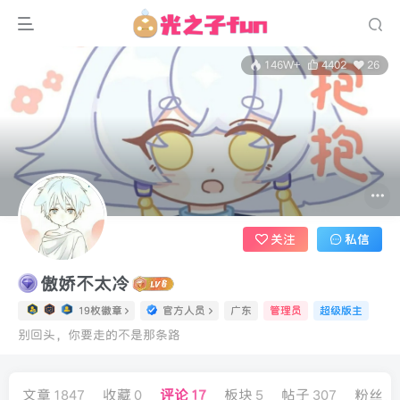
146W+
4402
26
关注
私信
傲娇不太冷
19枚徽章
官方人员
广东
管理员
超级版主
别回头，你要走的不是那条路
文章
1847
收藏
0
评论
17
板块
5
帖子
307
粉丝
2