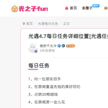
NEW
首页
圈子
首页
光遇每日任务
正文
光遇4.7每日任务详细位置[光遇任
傲娇不太冷
3年前更新
每日任务
1、向一位朋友招手
2、在禁阁重温先祖的美好回忆
3、点燃20根蜡烛
4、在禁阁赏一会儿花