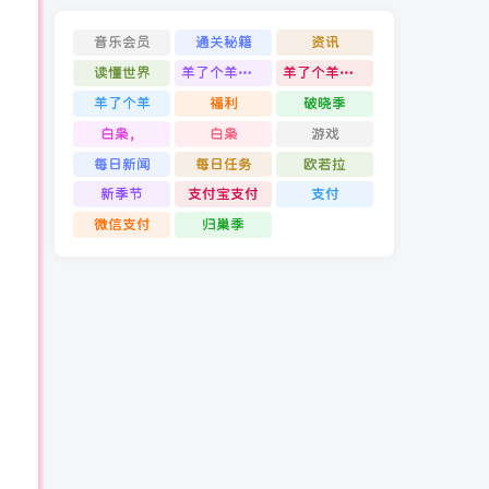
音乐会员
通关秘籍
资讯
读懂世界
羊了个羊通关攻略
羊了个羊通关
羊了个羊
福利
破晓季
白枭，
白枭
游戏
每日新闻
每日任务
欧若拉
新季节
支付宝支付
支付
微信支付
归巢季