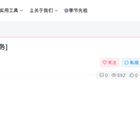
实用工具
关于我们
季节先祖
务]
关注
私信
0
592
0