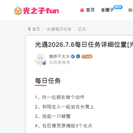
NEW
首页
圈子
首页
光遇每日任务
正文
光遇2026.7.6每日任务详细位置[
傲娇不太冷
33天前发布
每日任务
1、向一位朋友做个动作
2、和陌生人一起坐在长凳上
3、拾起一只螃蟹
4、在巨兽荒原捕捉3个光点