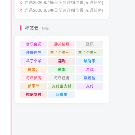
光遇2026.8.4每日任务详细位置[光遇任务]
光遇2026.8.3每日任务详细位置[光遇任务]
标签云
标签
音乐会员
通关秘籍
资讯
读懂世界
羊了个羊通关攻略
羊了个羊通关
羊了个羊
福利
破晓季
白枭，
白枭
游戏
每日新闻
每日任务
欧若拉
新季节
支付宝支付
支付
微信支付
归巢季