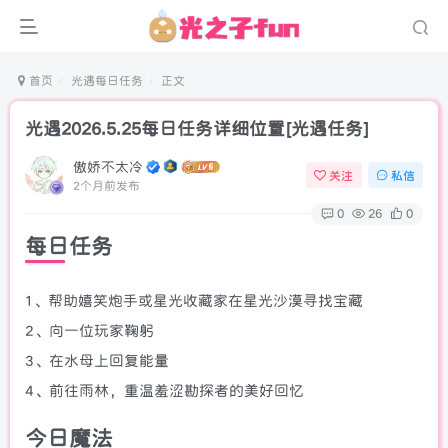
首页
光遇每日任务
正文
光遇2026.5.25每日任务详细位置[光遇任务]
傲娇不太冷
关注
私信
2个月前发布
0
26
0
每日任务
1、帮助嬉笑炮手或星光收藏家在星光沙漠寻找宝藏
2、向一位玩家鞠躬
3、在水母上回复能量
4、前往雨林，重温羞涩勘探者的美好回忆
今日魔法