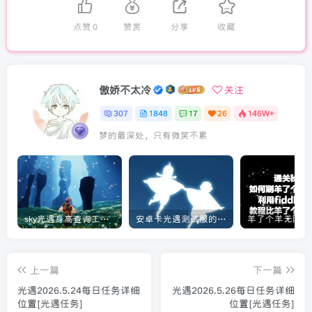
点赞
0
赞赏
分享
收藏
傲娇不太冷
关注
307
1848
17
26
146W+
梦的最深处，只有微笑不累
sky光遇身高查询工具教程[实用工具]
安卓卡光遇测试服的教程[光遇]
上一篇
下一篇
光遇2026.5.24每日任务详细
光遇2026.5.26每日任务详细
位置[光遇任务]
位置[光遇任务]