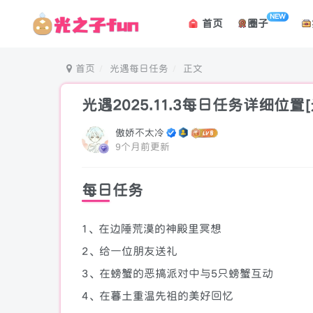
NEW
首页
圈子
首页
光遇每日任务
正文
光遇2025.11.3每日任务详细位置
傲娇不太冷
9个月前更新
每日任务
1、在边陲荒漠的神殿里冥想
2、给一位朋友送礼
3、在螃蟹的恶搞派对中与5只螃蟹互动
4、在暮土重温先祖的美好回忆