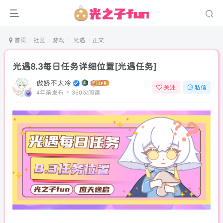
首页
社区
游戏
光遇
正文
光遇8.3每日任务详细位置[光遇任务]
傲娇不太冷
关注
私信
4年前发布
350次阅读