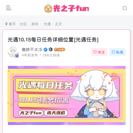
首页
社区
游戏
光遇
正文
光遇10.15每日任务详细位置[光遇任务]
傲娇不太冷
关注
私信
4年前发布
268次阅读