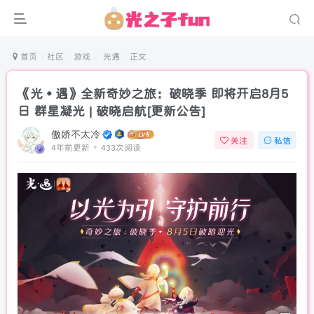
首页
社区
游戏
光遇
正文
《光•遇》全新奇妙之旅：破晓季 即将开启8月5
日 群星凝光 | 破晓启航[更新公告]
傲娇不太冷
关注
私信
4年前更新
433次阅读