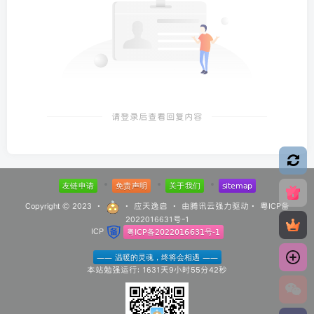
请登录后查看回复内容
Copyright © 2023 ·
·
应天逸启
· 由
腾讯云
强力驱动·
粤ICP备
2022016631号-1
ICP
本站勉强运行: 1631天9小时55分43秒