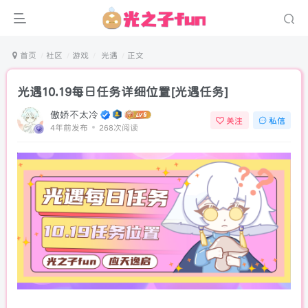
首页
社区
游戏
光遇
正文
光遇10.19每日任务详细位置[光遇任务]
傲娇不太冷
关注
私信
4年前发布
268次阅读