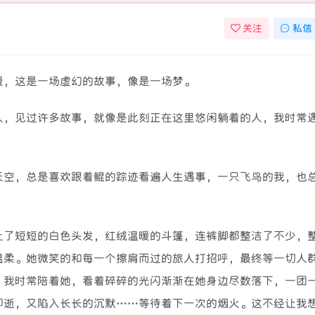
关注
私信
暖，这是一场虚幻的故事，像是一场梦。
，见过许多故事，就像是此刻正在这里悠闲躺着的人，我时常
空，总是喜欢跟着鲲的踪迹看遍人生遇事，一只飞鸟的我，也
了短短的白色头发，红绒温暖的斗篷，连裤脚都整洁了不少，
温柔。她微笑的和每一个擦肩而过的旅人打招呼，最终等一切人
。我时常陪着她，看着碎碎的光闪渐渐在她身边尽数落下，一团
即逝，又陷入长长的沉默……等待着下一次的烟火。这不经让我