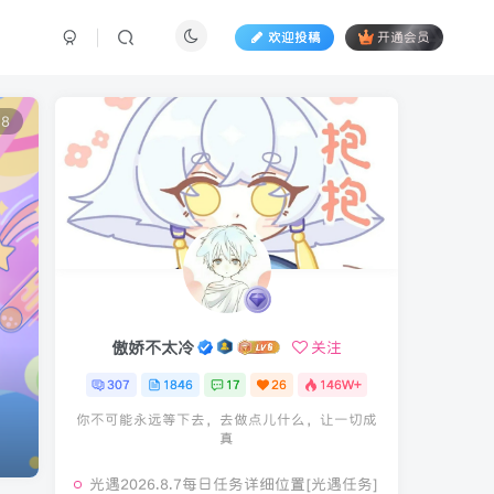
欢迎投稿
开通会员
8
傲娇不太冷
傲娇不太冷
关注
关注
307
307
1846
1846
17
17
26
26
146W+
146W+
你不可能永远等下去，去做点儿什么，让一切成
你不可能永远等下去，去做点儿什么，让一切成
真
真
光遇2026.8.7每日任务详细位置[光遇任务]
光遇2026.8.7每日任务详细位置[光遇任务]