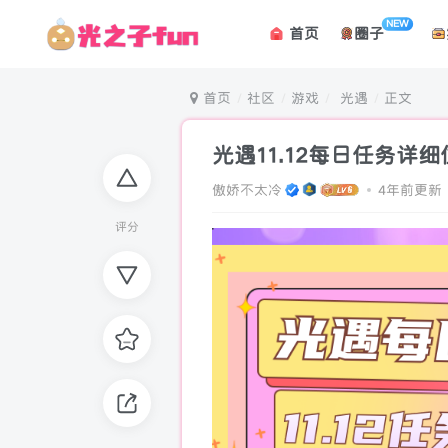
NEW
首页
圈子
首页
社区
游戏
光遇
正文
光遇11.12每日任务详细
傲娇不太冷
4年前更新
评分