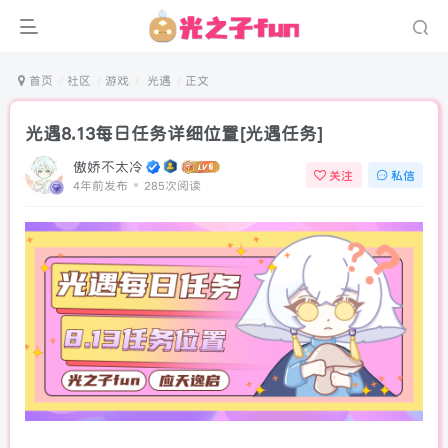
首页
社区
游戏
光遇
正文
光遇8.13每日任务详细位置[光遇任务]
傲娇不太冷
关注
私信
4年前发布
285次阅读