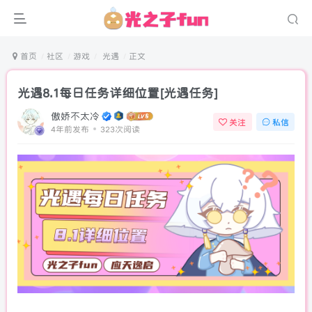
首页
社区
游戏
光遇
正文
光遇8.1每日任务详细位置[光遇任务]
傲娇不太冷
关注
私信
4年前发布
323次阅读