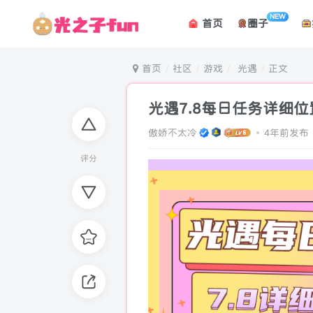
NEW
首页
圈子
首页
社区
游戏
光遇
正文
光遇7.8每日任务详细位
傲娇不太冷
4年前发布
评分