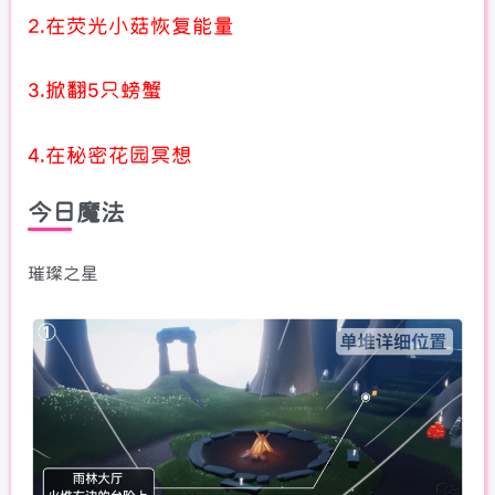
2.在荧光小菇恢复能量
3.掀翻5只螃蟹
4.在秘密花园冥想
今日魔法
璀璨之星