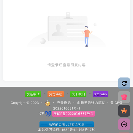
请登录后查看回复内容
Copyright © 2023 ·
·
应天逸启
· 由
腾讯云
强力驱动·
粤ICP备
2022016631号-1
ICP
本站勉强运行: 1632天4小时8分17秒