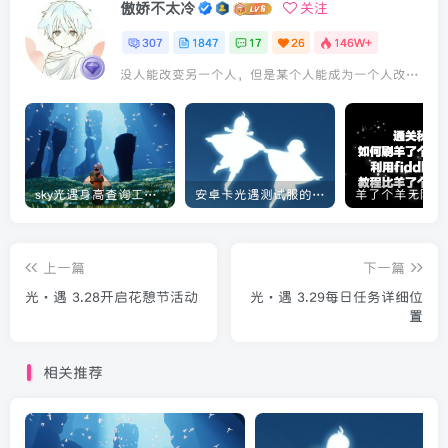
傲娇不太冷
关注
307
1847
17
26
146W+
没人能改变另一个人，但是某个人能成为一个人改变的原因
sky光遇身高查询工具教程[实用工具]
安卓卡光遇测试服的教程[光遇]
上一篇
下一篇
光·遇 3.28开启花憩节活动
光·遇 3.29每日任务详细位
置
相关推荐