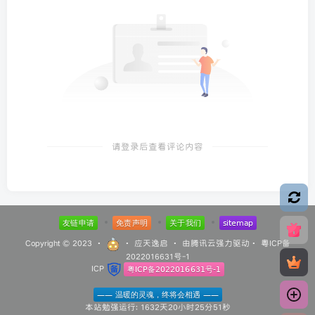
请登录后查看评论内容
Copyright © 2023 ·
·
应天逸启
· 由
腾讯云
强力驱动·
粤ICP备
2022016631号-1
ICP
本站勉强运行: 1632天20小时25分53秒