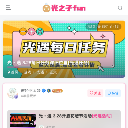
0
897
13
光·遇 3.28每日任务详细位置
[光遇任务]
首页
游戏
光遇
正文
傲娇不太冷
关注
私信
4年前更新
光·遇 3.28开启花憩节活动
[光遇活动]
4年前