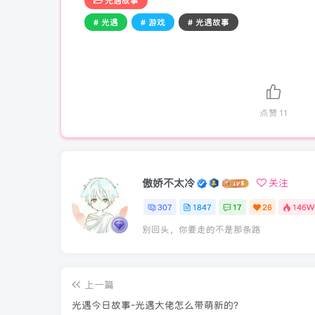
光遇故事
# 光遇
# 游戏
# 光遇故事
点赞
11
傲娇不太冷
关注
307
1847
17
26
146W
别回头，你要走的不是那条路
上一篇
光遇今日故事-光遇大佬怎么带萌新的?