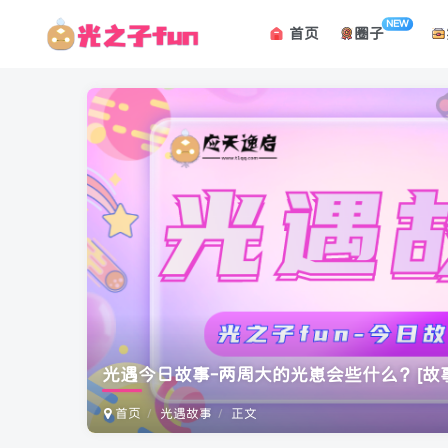
NEW
首页
圈子
光遇今日故事-两周大的光崽会些什么？
[故
首页
光遇故事
正文