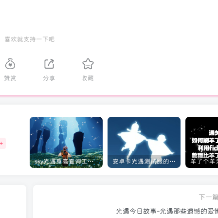
喜欢就支持一下吧
赞赏
分享
收藏
+
sky光遇身高查询工具教程[实用工具]
安卓卡光遇测试服的教程[光遇]
下一
光遇今日故事-光遇那些遗憾的爱