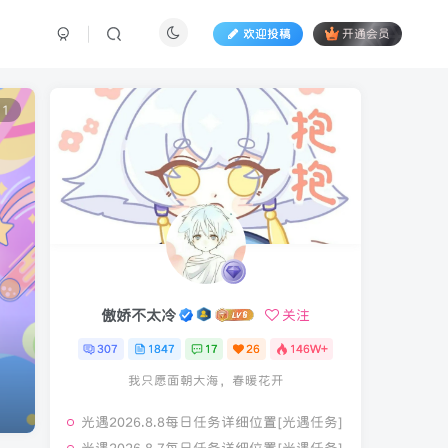
欢迎投稿
开通会员
11
傲娇不太冷
傲娇不太冷
关注
关注
307
307
1847
1847
17
17
26
26
146W+
146W+
我只愿面朝大海，春暖花开
我只愿面朝大海，春暖花开
光遇2026.8.8每日任务详细位置[光遇任务]
光遇2026.8.8每日任务详细位置[光遇任务]