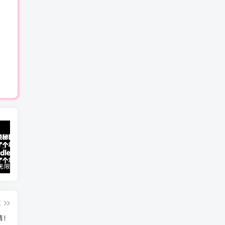
羊了个羊无限通关工具脚本教程[教程已失效]
光遇装扮图鉴大全[装扮大全]
光遇4.17每日任务详细位置[光遇任务]
篇
情！