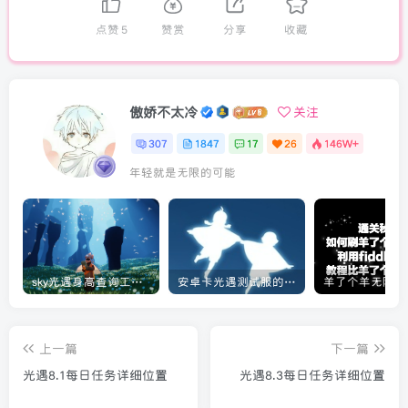
点赞
5
赞赏
分享
收藏
傲娇不太冷
关注
307
1847
17
26
146W+
年轻就是无限的可能
sky光遇身高查询工具教程[实用工具]
安卓卡光遇测试服的教程[光遇]
上一篇
下一篇
光遇8.1每日任务详细位置
光遇8.3每日任务详细位置