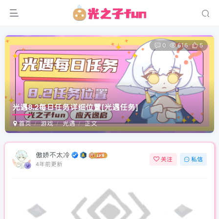
0
616
5
光遇8.2每日任务详细位置
[光遇任务]
首页
游戏
光遇
正文
傲娇不太冷
关注
私信
4年前更新