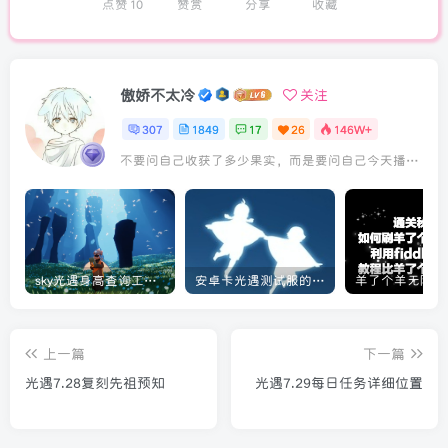
点赞
10
赞赏
分享
收藏
傲娇不太冷
关注
307
1849
17
26
146W+
不要问自己收获了多少果实，而是要问自己今天播种了多少种子
sky光遇身高查询工具教程[实用工具]
安卓卡光遇测试服的教程[光遇]
上一篇
下一篇
光遇7.28复刻先祖预知
光遇7.29每日任务详细位置