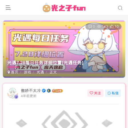
0
643
10
光遇7.28每日任务详细位置
[光遇任务]
首页
游戏
光遇
正文
傲娇不太冷
关注
私信
4年前更新