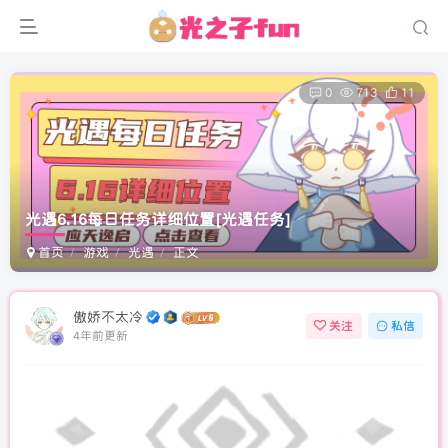
0
713
11
光遇6.16每日任务详细位置
[光遇任务]
首页
游戏
光遇
正文
傲娇不太冷
关注
私信
4年前更新