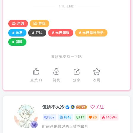
THE END
光遇
游戏
# 光遇
# 游戏
# 光遇国服
# 光遇每日任务
# 国服
喜欢就支持一下吧
点赞
11
赞赏
分享
收藏
傲娇不太冷
关注
307
1848
17
26
146W+
时间总把最好的人留到最后