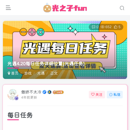
0
652
5
光遇4.20每日任务详细位置
[光遇任务]
首页
游戏
光遇
正文
傲娇不太冷
关注
私信
4年前更新
每日任务