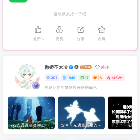
喜欢就支持一下吧
点赞
5
赞赏
分享
收藏
傲娇不太冷
关注
307
1849
17
26
146W+
不要让你的梦想只是想想而已
sky光遇身高查询工具教程[实用工具]
安卓卡光遇测试服的教程[光遇]