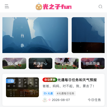
云巢复苏时
，和向导一起唤醒寂静的小镇，帮助先祖们恢复云巢往日生
机！
社区圈子
用户中心
先祖图鉴
物品图鉴
光遇每日任务和天气预报
自动更新
日报
爸爸，妈妈，对不起，我，要去了！
光遇
#光遇每日任务
2026-08-07
今日任务