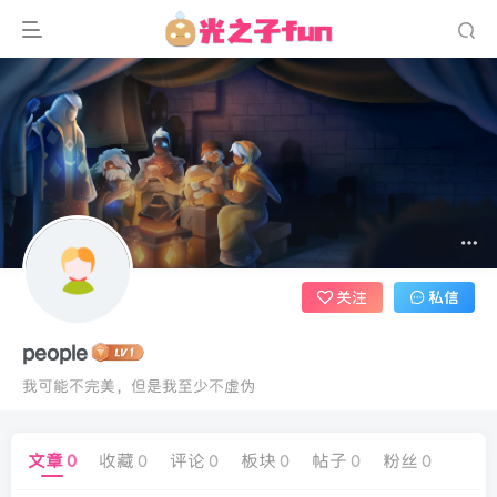
关注
私信
people
我可能不完美，但是我至少不虚伪
文章
0
收藏
0
评论
0
板块
0
帖子
0
粉丝
0